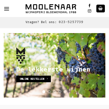
Skip
to
content
023-5257739
Vragen? Bel ons:
De lekkerste wijnen
ONLINE BESTELLEN