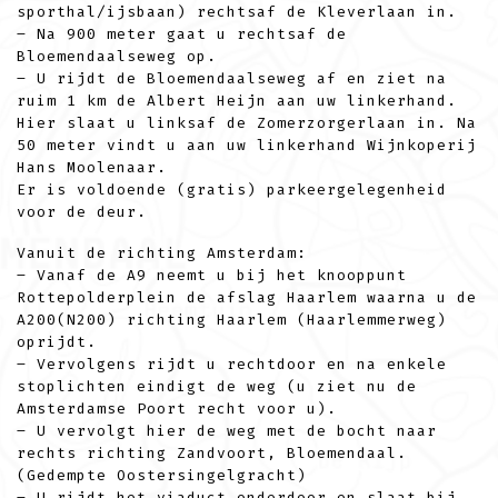
sporthal/ijsbaan) rechtsaf de Kleverlaan in.
– Na 900 meter gaat u rechtsaf de
Bloemendaalseweg op.
– U rijdt de Bloemendaalseweg af en ziet na
ruim 1 km de Albert Heijn aan uw linkerhand.
Hier slaat u linksaf de Zomerzorgerlaan in. Na
50 meter vindt u aan uw linkerhand Wijnkoperij
Hans Moolenaar.
Er is voldoende (gratis) parkeergelegenheid
voor de deur.
Vanuit de richting Amsterdam:
– Vanaf de A9 neemt u bij het knooppunt
Rottepolderplein de afslag Haarlem waarna u de
A200(N200) richting Haarlem (Haarlemmerweg)
oprijdt.
– Vervolgens rijdt u rechtdoor en na enkele
stoplichten eindigt de weg (u ziet nu de
Amsterdamse Poort recht voor u).
– U vervolgt hier de weg met de bocht naar
rechts richting Zandvoort, Bloemendaal.
(Gedempte Oostersingelgracht)
– U rijdt het viaduct onderdoor en slaat bij