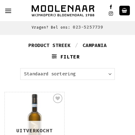
Skip
to
content
023-5257739
Vragen? Bel ons:
PRODUCT STREEK
/
CAMPANIA
FILTER
Toevoegen
aan
wenslijst
UITVERKOCHT