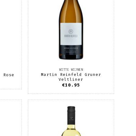
WITTE WIJNEN
Martin Reinfeld Gruner
e Rose
Veltliner
€
10.95
oevoegen
Toevoegen
aan
aan
enslijst
wenslijst