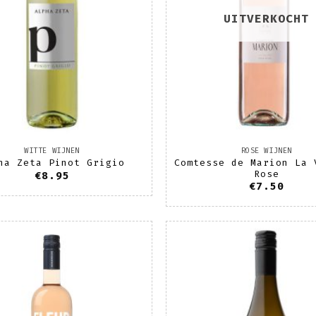
UITVERKOCHT
WITTE WIJNEN
ROSE WIJNEN
Comtesse de Marion La 
ha Zeta Pinot Grigio
Rose
€
8.95
€
7.50
Toevoegen
T
aan
wenslijst
w