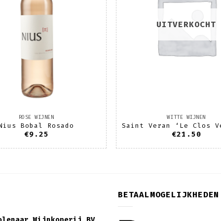
UITVERKOCHT
ROSE WIJNEN
WITTE WIJNEN
Nius Bobal Rosado
Saint Veran ‘Le Clos V
€
9.25
€
21.50
BETAALMOGELIJKHEDEN
olenaar Wijnkoperij BV