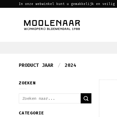
Skip
In onze webwinkel kunt u gemakkelijk en veilig 
to
content
PRODUCT JAAR
/
2024
ZOEKEN
Zoeken
naar:
CATEGORIE