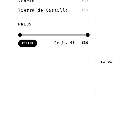
Veneto
(1)
Tierra de Castilla
(1)
PRIJS
Min.
Max.
Prijs:
€0
—
€30
FILTER
prijs
prijs
Le Pe