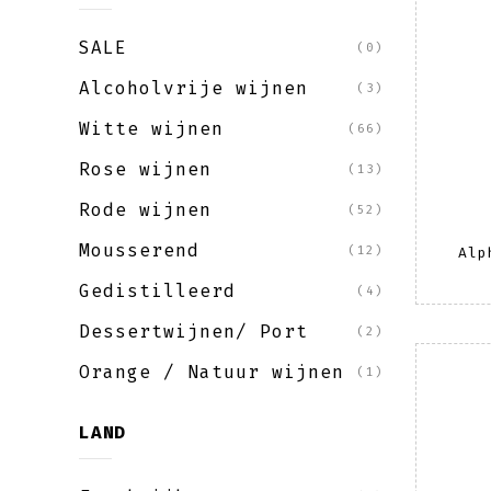
SALE
(0)
Alcoholvrije wijnen
(3)
Witte wijnen
(66)
Rose wijnen
(13)
Rode wijnen
(52)
Mousserend
(12)
Alp
Gedistilleerd
(4)
Dessertwijnen/ Port
(2)
Orange / Natuur wijnen
(1)
LAND