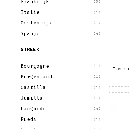
Frankrijk
(5)
Italie
(1)
Oostenrijk
(1)
Spanje
(4)
STREEK
Bourgogne
(1)
Fleur 
Burgenland
(1)
Castilla
(1)
Jumilla
(1)
Languedoc
(4)
Rueda
(1)