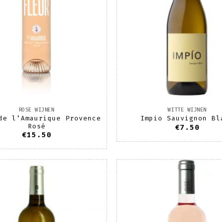
ROSE WIJNEN
WITTE WIJNEN
de l’Amaurique Provence
Impio Sauvignon Bl
Rosé
€
7.50
€
15.50
Toevoegen
T
aan
wenslijst
w