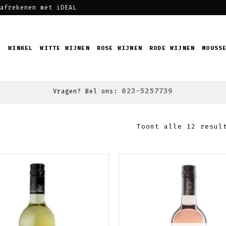
afrekenen met iDEAL
WINKEL
WITTE WIJNEN
ROSE WIJNEN
RODE WIJNEN
MOUSS
023-5257739
Vragen? Bel ons:
Toont alle 12 resul
Toevoegen
T
aan
wenslijst
w