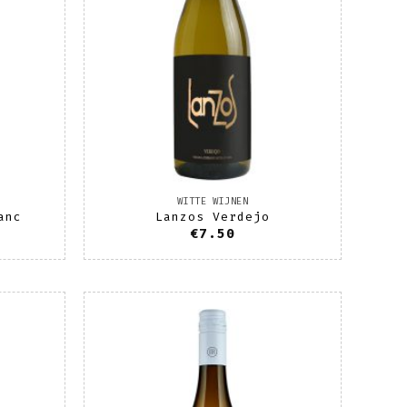
WITTE WIJNEN
anc
Lanzos Verdejo
€
7.50
oevoegen
Toevoegen
aan
aan
enslijst
wenslijst