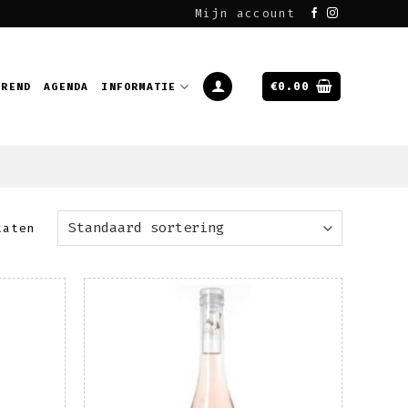
Mijn account
€
0.00
EREND
AGENDA
INFORMATIE
taten
oevoegen
Toevoegen
aan
aan
enslijst
wenslijst