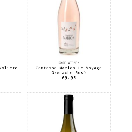
ROSE WIJNEN
Voliere
Comtesse Marion Le Voyage
Grenache Rosé
€
9.95
oevoegen
Toevoegen
aan
aan
enslijst
wenslijst