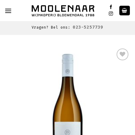
Skip
to
content
023-5257739
Vragen? Bel ons:
Toevoegen
aan
wenslijst