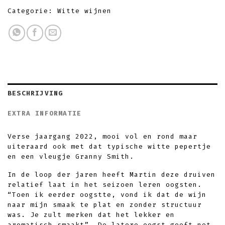
Categorie:
Witte wijnen
BESCHRIJVING
EXTRA INFORMATIE
Verse jaargang 2022, mooi vol en rond maar
uiteraard ook met dat typische witte pepertje
en een vleugje Granny Smith.
In de loop der jaren heeft Martin deze druiven
relatief laat in het seizoen leren oogsten.
“Toen ik eerder oogstte, vond ik dat de wijn
naar mijn smaak te plat en zonder structuur
was. Je zult merken dat het lekker en
aromatisch smaakt”. De latere oogst geeft net