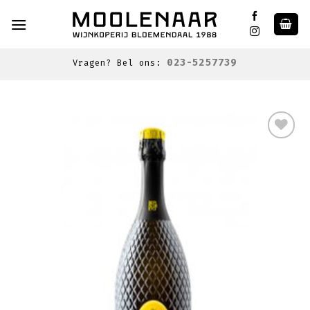
Skip
to
content
023-5257739
Vragen? Bel ons:
Toevoegen
aan
wenslijst