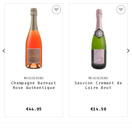
Toevoegen
Toevoegen
aan
aan
wenslijst
wenslijst
MOUSSEREND
MOUSSEREND
Champagne Barnaut
Sauvion Cremant de
Rose Authentique
Loire Brut
€
44.95
€
14.50