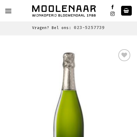
Skip
to
content
023-5257739
Vragen? Bel ons:
Toevoegen
aan
wenslijst