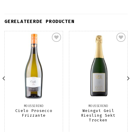
GERELATEERDE PRODUCTEN
Toevoegen
Toevoegen
aan
aan
wenslijst
wenslijst
MOUSSEREND
MOUSSEREND
Cielo Prosecco
Weingut Geil
Frizzante
Riesling Sekt
Trocken