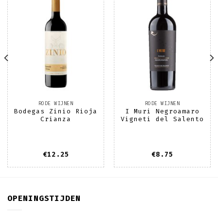
Toevoegen
Toevoegen
aan
aan
wenslijst
wenslijst
RODE WIJNEN
RODE WIJNEN
Bodegas Zinio Rioja
I Muri Negroamaro
Crianza
Vigneti del Salento
€
12.25
€
8.75
OPENINGSTIJDEN