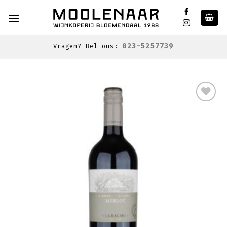
Skip
to
content
023-5257739
Vragen? Bel ons:
Toevoegen
aan
wenslijst