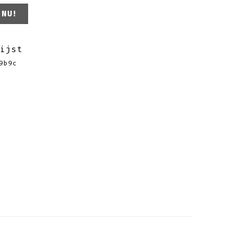
rianza Tempranillo aantal
 NU!
ijst
9b9c