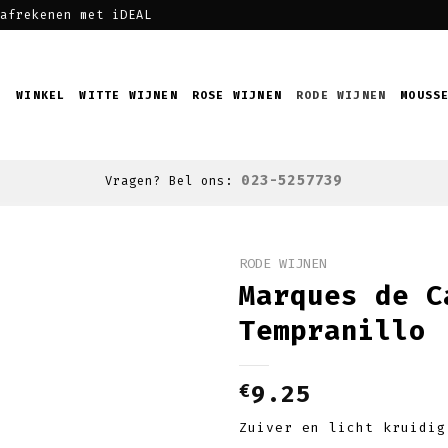
afrekenen met iDEAL
WINKEL
WITTE WIJNEN
ROSE WIJNEN
RODE WIJNEN
MOUSS
023-5257739
Vragen? Bel ons:
RODE WIJNEN
Marques de C
Toevoegen
Tempranillo
aan
wenslijst
€
9.25
Zuiver en licht kruidig