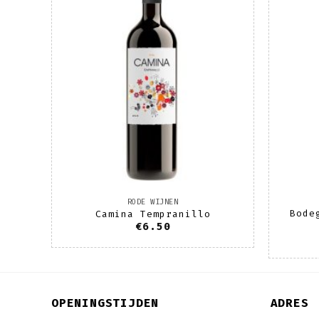
lijst
wenslijst
RODE WIJNEN
Bode
anza
Camina Tempranillo
€
6.50
OPENINGSTIJDEN
ADRES