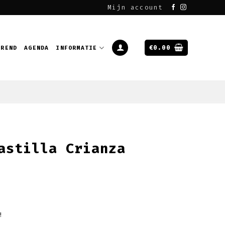
Mijn account
€
0.00
EREND
AGENDA
INFORMATIE
astilla Crianza
!