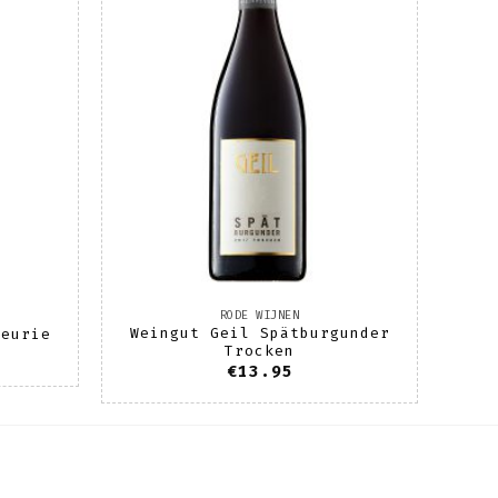
nslijst
wenslijst
RODE WIJNEN
Weingut Geil Spätburgunder
leurie
Trocken
€
13.95