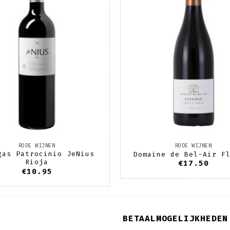
wenslijst
we
RODE WIJNEN
RODE WIJNEN
gas Patrocinio JeNius
Domaine de Bel-Air F
Rioja
€
17.50
€
10.95
BETAALMOGELIJKHEDEN