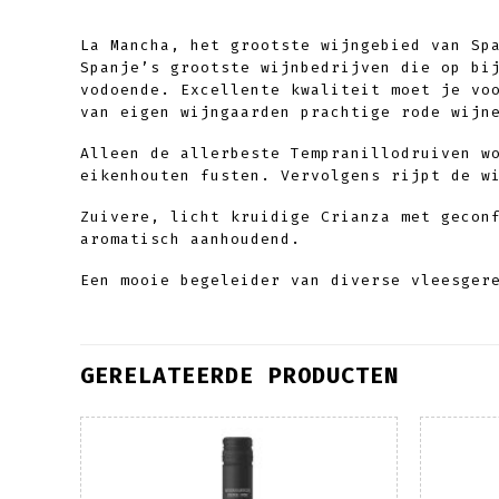
La Mancha, het grootste wijngebied van Sp
Spanje’s grootste wijnbedrijven die op bi
vodoende. Excellente kwaliteit moet je vo
van eigen wijngaarden prachtige rode wijn
Alleen de allerbeste Tempranillodruiven w
eikenhouten fusten. Vervolgens rijpt de w
Zuivere, licht kruidige Crianza met gecon
aromatisch aanhoudend.
Een mooie begeleider van diverse vleesger
GERELATEERDE PRODUCTEN
oegen
Toevoegen
an
aan