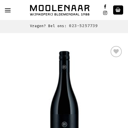
Skip
to
content
023-5257739
Vragen? Bel ons:
Toevoegen
aan
wenslijst