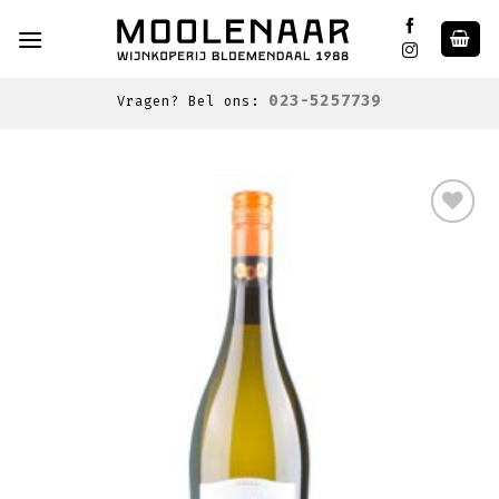
Skip
to
content
023-5257739
Vragen? Bel ons:
Toevoegen
aan
wenslijst