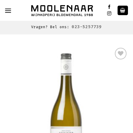
Skip
to
content
023-5257739
Vragen? Bel ons:
Toevoegen
aan
wenslijst