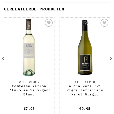
GERELATEERDE PRODUCTEN
Toevoegen
Toevoegen
aan
aan
wenslijst
wenslijst
WITTE WIJNEN
WITTE WIJNEN
Comtesse Marion
Alpha Zeta ‘P’
L’Envolee Sauvignon
Vigna Terrapieno
Blanc
Pinot Grigio
€
7.95
€
9.95