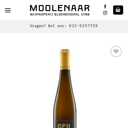
Skip
to
content
023-5257739
Vragen? Bel ons:
Toevoegen
aan
wenslijst