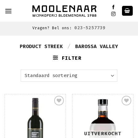
Skip
to
content
023-5257739
Vragen? Bel ons:
PRODUCT STREEK
/
BAROSSA VALLEY
FILTER
Toevoegen
Toevoegen
aan
aan
wenslijst
wenslijst
UITVERKOCHT