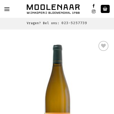
Skip
to
content
023-5257739
Vragen? Bel ons:
Toevoegen
aan
wenslijst