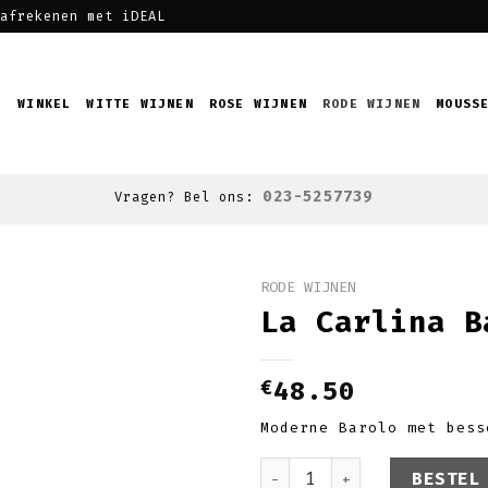
afrekenen met iDEAL
WINKEL
WITTE WIJNEN
ROSE WIJNEN
RODE WIJNEN
MOUSS
023-5257739
Vragen? Bel ons:
RODE WIJNEN
La Carlina B
Toevoegen
aan
wenslijst
€
48.50
Moderne Barolo met bess
La Carlina Barolo Gri
BESTEL