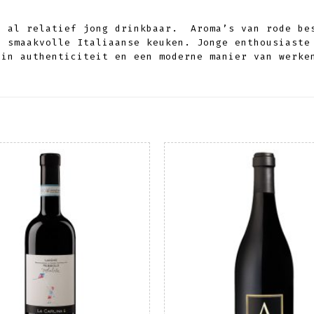
r al relatief jong drinkbaar. Aroma’s van rode be
e smaakvolle Italiaanse keuken. Jonge enthousiaste
 in authenticiteit en een moderne manier van werke
Toevoegen
To
aan
wenslijst
we