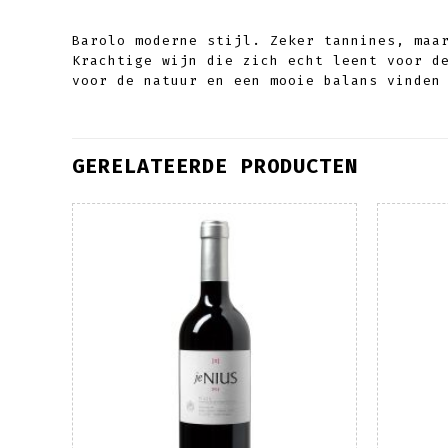
Barolo moderne stijl. Zeker tannines, maa
Krachtige wijn die zich echt leent voor d
voor de natuur en een mooie balans vinden
GERELATEERDE PRODUCTEN
oegen
Toevoegen
an
aan
lijst
wenslijst