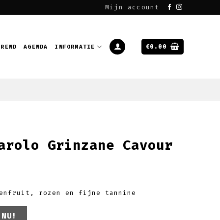
Mijn account
€
0.00
EREND
AGENDA
INFORMATIE
arolo Grinzane Cavour
enfruit, rozen en fijne tannine
nzane Cavour aantal
 NU!