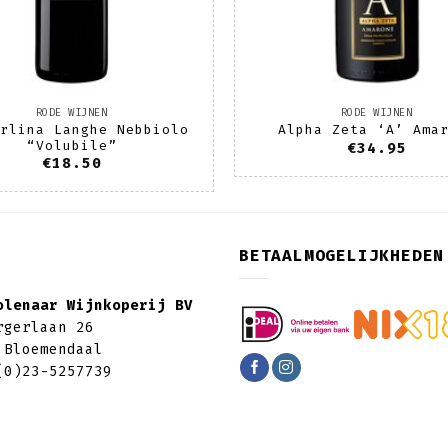
RODE WIJNEN
RODE WIJNEN
rlina Langhe Nebbiolo
Alpha Zeta ‘A’ Ama
“Volubile”
€
34.95
€
18.50
BETAALMOGELIJKHEDEN
olenaar Wijnkoperij BV
rgerlaan 26
 Bloemendaal
(0)23-5257739