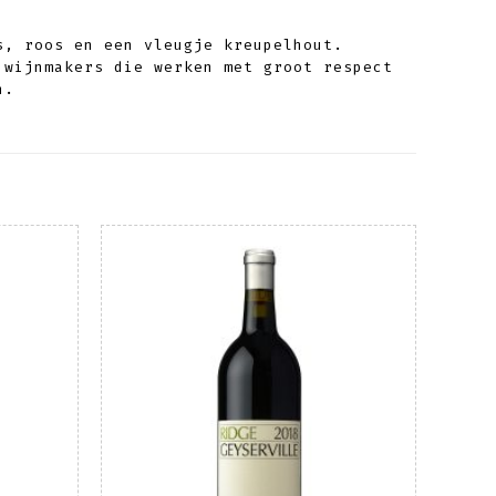
s, roos en een vleugje kreupelhout.
 wijnmakers die werken met groot respect
n.
evoegen
Toevoegen
aan
aan
nslijst
wenslijst