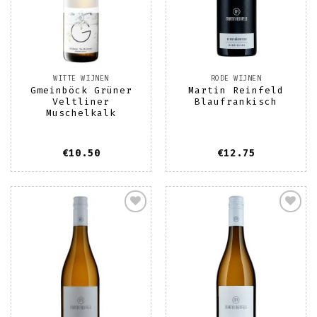
WITTE WIJNEN
RODE WIJNEN
Gmeinböck Grüner
Martin Reinfeld
Veltliner
Blaufrankisch
Muschelkalk
€
10.50
€
12.75
Toevoegen
Toevoegen
aan
aan
wenslijst
wenslijst