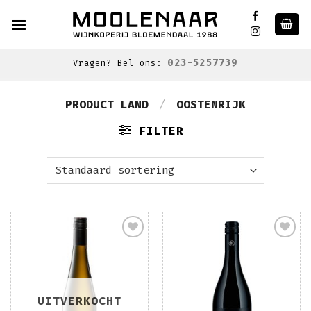
Skip
to
content
023-5257739
Vragen? Bel ons:
PRODUCT LAND
/
OOSTENRIJK
FILTER
Toevoegen
Toevoegen
aan
aan
wenslijst
wenslijst
UITVERKOCHT