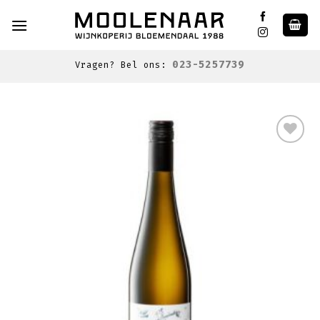
Skip
to
content
023-5257739
Vragen? Bel ons:
Toevoegen
aan
wenslijst