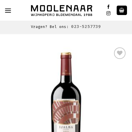
Skip
to
content
023-5257739
Vragen? Bel ons:
Toevoegen
aan
wenslijst